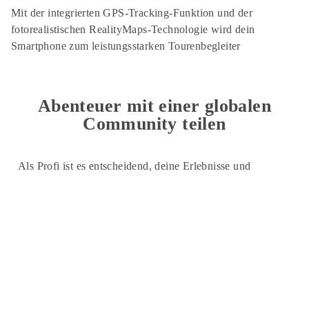
Mit der integrierten GPS-Tracking-Funktion und der
fotorealistischen RealityMaps-Technologie wird dein
Smartphone zum leistungsstarken Tourenbegleiter
Abenteuer mit einer globalen
Community teilen
Als Profi ist es entscheidend, deine Erlebnisse und
Abenteuer mit deinen Followern und Sponsoren zu teilen.
Mit unserem GPS-Live-Tracking über Garmin InReach
kannst du deinen aktuellen Standort in Echtzeit übermitteln
und den Link direkt auf deinen Social-Media-Kanälen
teilen. Deine Community kann verfolgen, wie du dich
durch anspruchsvolle Abenteuer kämpfst, und bleibt immer
auf dem Laufenden. Durch das Teilen deines Tracking-
Links gibst du deinen Followern nicht nur exklusive