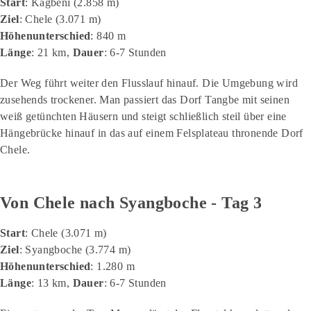
Start
: Kagbeni (2.858 m)
Ziel
: Chele (3.071 m)
Höhenunterschied
: 840 m
Länge
: 21 km,
Dauer
: 6-7 Stunden
Der Weg führt weiter den Flusslauf hinauf. Die Umgebung wird
zusehends trockener. Man passiert das Dorf Tangbe mit seinen
weiß getünchten Häusern und steigt schließlich steil über eine
Hängebrücke hinauf in das auf einem Felsplateau thronende Dorf
Chele.
Von Chele nach Syangboche - Tag 3
Start
: Chele (3.071 m)
Ziel
: Syangboche (3.774 m)
Höhenunterschied
: 1.280 m
Länge
: 13 km,
Dauer
: 6-7 Stunden