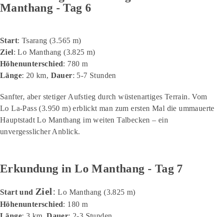
Manthang - Tag 6
Start
: Tsarang (3.565 m)
Ziel
: Lo Manthang (3.825 m)
Höhenunterschied
: 780 m
Länge
: 20 km,
Dauer
: 5-7 Stunden
Sanfter, aber stetiger Aufstieg durch wüstenartiges Terrain. Vom
Lo La-Pass (3.950 m) erblickt man zum ersten Mal die ummauerte
Hauptstadt Lo Manthang im weiten Talbecken – ein
unvergesslicher Anblick.
Erkundung in Lo Manthang - Tag 7
Ziel
:
Start und
Lo Manthang (3.825 m)
Höhenunterschied
: 180 m
Länge
: 3 km,
Dauer
: 2-3 Stunden