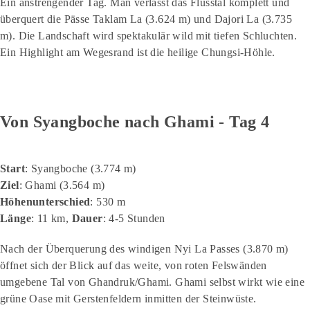
Ein anstrengender Tag. Man verlässt das Flusstal komplett und
überquert die Pässe Taklam La (3.624 m) und Dajori La (3.735
m). Die Landschaft wird spektakulär wild mit tiefen Schluchten.
Ein Highlight am Wegesrand ist die heilige Chungsi-Höhle.
Von Syangboche nach Ghami - Tag 4
Start
: Syangboche (3.774 m)
Ziel
: Ghami (3.564 m)
Höhenunterschied
: 530 m
Länge
: 11 km,
Dauer
: 4-5 Stunden
Nach der Überquerung des windigen Nyi La Passes (3.870 m)
öffnet sich der Blick auf das weite, von roten Felswänden
umgebene Tal von Ghandruk/Ghami. Ghami selbst wirkt wie eine
grüne Oase mit Gerstenfeldern inmitten der Steinwüste.