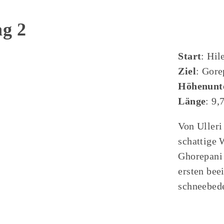
ag 2
Start
: Hil
Ziel
: Gore
Höhenunt
Länge
: 9,
Von Ulleri
schattige 
Ghorepani 
ersten bee
schneebede