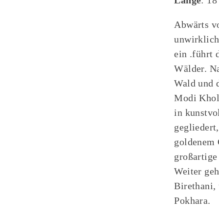
Länge
: 1
Abwärts vo
unwirklic
ein .führt
Wälder. Na
Wald und d
Modi Khol
in kunstvo
gegliedert
goldenem G
großartige
Weiter geh
Birethani,
Pokhara.