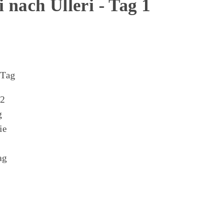
 nach Ulleri - Tag 1
 Tag
–2
g
ie
ag