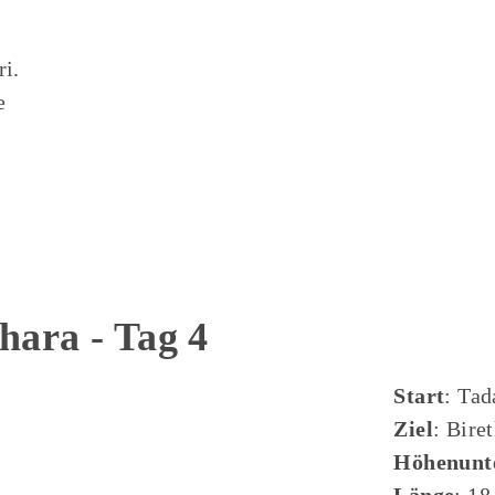
ri.
e
hara - Tag 4
Start
: Tad
Ziel
: Bire
Höhenunt