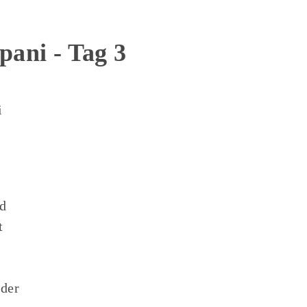
pani - Tag 3
i
d
t
 der